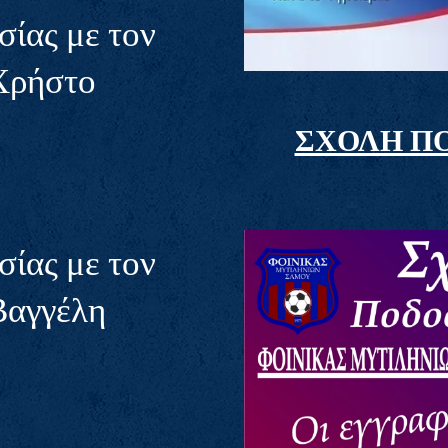
ίας με τον
Χρήστο
ΣΧΟΛΗ Π
ίας με τον
Βαγγέλη