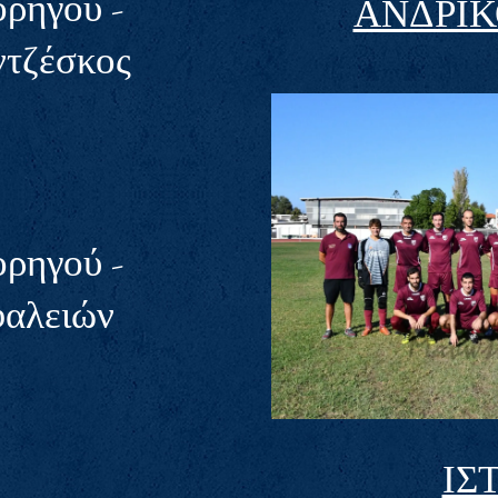
ορηγού -
ΑΝΔΡΙ
ντζέσκος
ορηγού -
φαλειών
ΙΣ