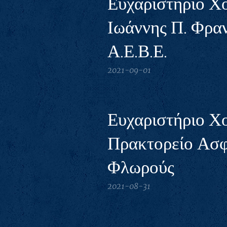
Ευχαριστήριο Χ
Ιωάννης Π. Φρα
Α.Ε.Β.Ε.
2021-09-01
Ευχαριστήριο Χ
Πρακτορείο Ασ
Φλωρούς
2021-08-31