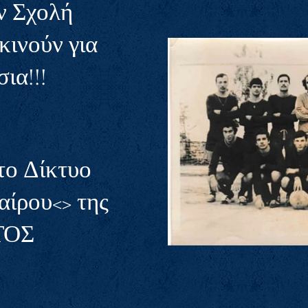
ν Σχολή
κινούν για
ια!!!
ο Δίκτυο
ίρου<> της
ΤΟΣ