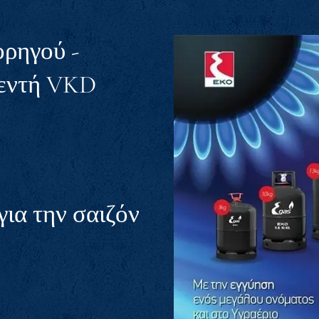
ορηγού -
εντή VKD
για την σαιζόν