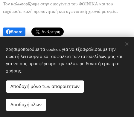
Τον καλωσορίζουμε στην οικογένεια του ΦΟΙΝΙΚΑ και του
ευχόμαστε καλή προπονητική και αγωνιστική χρονιά με υγεία.
Share
Χρησιμοποιούμε τα cookies για να εξασφαλίσουμε την
σωστή λειτουργία και ασφάλεια των ιστοσελίδων μας και
για να σας προσφέρουμε την καλύτερη δυνατή εμπειρία
χρήσης.
Αποδοχή μόνο των απαραίτητων
Α.Ε.Σ Φοίνικας Μυτιληνιών - Αθλητικό Site
Διατηρούνται όλα τα δικαιώματα 2018
Αποδοχή όλων
Υλοποιήθηκε από τη
Webnode
Cookies
Ξεκινήστε
Δημιουργήστε δωρεάν ιστοσελίδα!